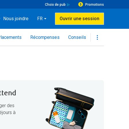
Choix de pub
Promotions
Nous joindre
FR
Ouvrir une session
lacements
Récompenses
Conseils
ttend
ger des
éjours à