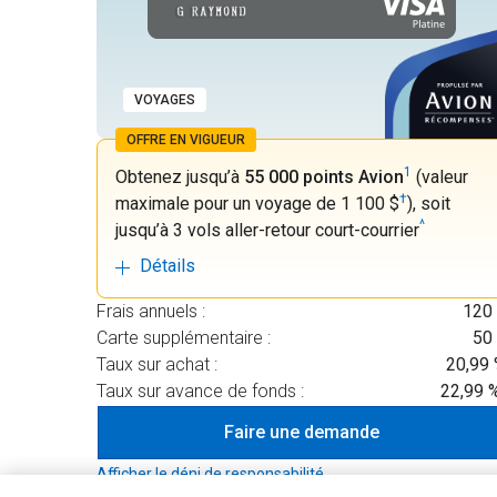
VOYAGES
OFFRE EN VIGUEUR
1
Obtenez jusqu’à
55 000 points Avion
(valeur
†
maximale pour un voyage de 1 100 $
), soit
^
jusqu’à 3 vols aller-retour court-courrier
Détails
Frais annuels :
120
Carte supplémentaire :
50
Taux sur achat :
20,99
Taux sur avance de fonds :
22,99 
Faire une demande
Afficher le déni de responsabilité