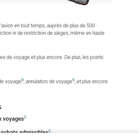
d’avion en tout temps, auprès de plus de 500
iction ni de restriction de sièges, même en haute
 de voyage et plus encore. De plus, les points
9
9
t de voyage
, annulation de voyage
, et plus encore
s
2
ux voyages
2
 achats admissibles