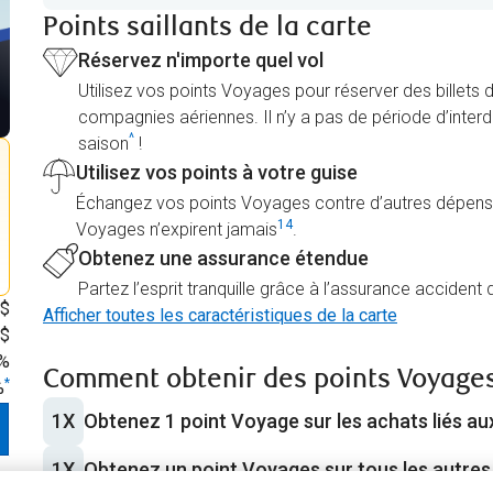
Points saillants de la carte
Réservez n'importe quel vol
Utilisez vos points Voyages pour réserver des billets 
compagnies aériennes. Il n’y a pas de période d’interd
^
saison
!
Utilisez vos points à votre guise
Échangez vos points Voyages contre d’autres dépenses
14
Voyages n’expirent jamais
.
Obtenez une assurance étendue
Partez l’esprit tranquille grâce à l’assurance acciden
 $
Afficher toutes les caractéristiques de la carte
 $
 %
Comment obtenir des points Voyage
*
%
1X
Obtenez 1 point Voyage sur les achats liés a
1X
Obtenez un point Voyages sur tous les autres