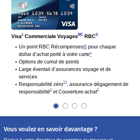
‡
MC
®
Visa
Commerciale Voyages
RBC
Un point RBC Récompenses
®
pour chaque
dollar d’achat porté à votre carte
*
Options de cumul de points
Large éventail d’assurances voyage et de
services
††
Responsabilité zéro
, assurance dégagement de
1
2
responsabilité
et Couverture-achat
Vous voulez en savoir davantage ?