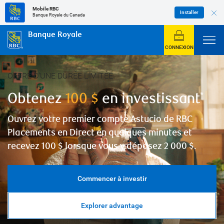
Mobile RBC
Installer
Banque Royale du Canada
Banque Royale
CONNEXION
Mettre le carrousel en pause
OFFRE D’UNE DURÉE LIMITÉE
Obtenez
100 $
en investissant
*
Ouvrez votre premier compte Astucio de RBC
Placements en Direct en quelques minutes et
recevez 100 $ lorsque vous y déposez
2 000 $.
Commencer à investir
Explorer advantage