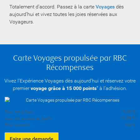
Totalement d’accord. Passez à la carte
Voyages
dès
aujourd’hui et vivez toutes les joies réservées aux
Voyageurs.
Carte Voyages propulsée par RBC
Récompenses
Vivez l’Expérience Voyages dès aujourd’hui et réservez votre
premier
voyage grâce à 15 000 points
à l’adhésion.
†
Taux sur achats :
19,99 %
Taux sur avances de fonds :
22,99 %
Frais annuels :
120 $
Faire une demande