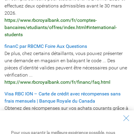
effectuez deux opérations admissibles avant le 30 mars
2026.
https://www.rbcroyalbank.com/fr/comptes-
bancaires/etudiants/offres/index.html#international-
students
finanC par RBCMC Foire Aux Questions
De plus, chez certains détaillants, vous pouvez présenter
une demande en magasin en balayant le code ... Des
pièces d’identité valides peuvent être nécessaires pour une
vérification ...
https://www.rbcroyalbank.com/fr/financ/faq.html
Visa RBC ION – Carte de crédit avec récompenses sans
frais mensuels | Banque Royale du Canada
Obtenez des récompenses sur vos achats courants grâce à
la carte de crédit Visa RBC ION sans frais mensuels.
Économisez tout en accumulant des points sur l’épicerie,
l’essence et plus encore. Présentez une demande dès
Pour vous garantir la meilleure expérience possible, nous