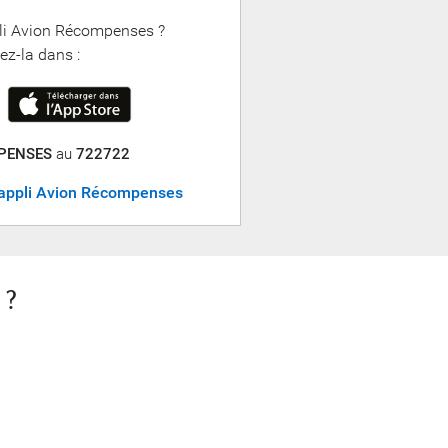
pli Avion Récompenses ?
ez-la dans :
PENSES
au
722722
l’appli Avion Récompenses
 ?